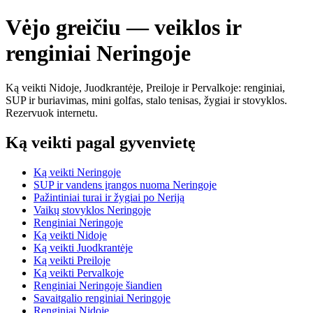
Vėjo greičiu — veiklos ir
renginiai Neringoje
Ką veikti Nidoje, Juodkrantėje, Preiloje ir Pervalkoje: renginiai,
SUP ir buriavimas, mini golfas, stalo tenisas, žygiai ir stovyklos.
Rezervuok internetu.
Ką veikti pagal gyvenvietę
Ką veikti Neringoje
SUP ir vandens įrangos nuoma Neringoje
Pažintiniai turai ir žygiai po Neriją
Vaikų stovyklos Neringoje
Renginiai Neringoje
Ką veikti Nidoje
Ką veikti Juodkrantėje
Ką veikti Preiloje
Ką veikti Pervalkoje
Renginiai Neringoje šiandien
Savaitgalio renginiai Neringoje
Renginiai Nidoje