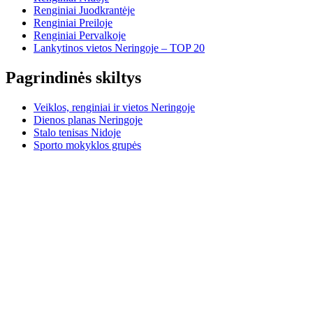
Renginiai Juodkrantėje
Renginiai Preiloje
Renginiai Pervalkoje
Lankytinos vietos Neringoje – TOP 20
Pagrindinės skiltys
Veiklos, renginiai ir vietos Neringoje
Dienos planas Neringoje
Stalo tenisas Nidoje
Sporto mokyklos grupės