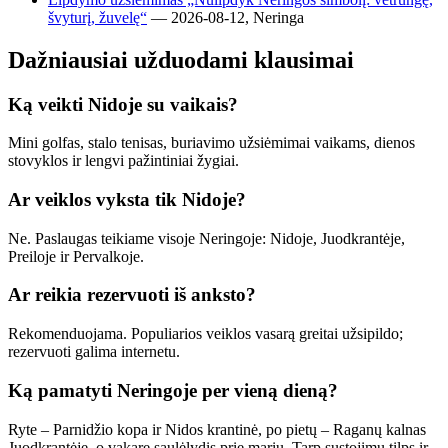
švyturį, žuvelę“
— 2026-08-12, Neringa
Dažniausiai užduodami klausimai
Ką veikti Nidoje su vaikais?
Mini golfas, stalo tenisas, buriavimo užsiėmimai vaikams, dienos
stovyklos ir lengvi pažintiniai žygiai.
Ar veiklos vyksta tik Nidoje?
Ne. Paslaugas teikiame visoje Neringoje: Nidoje, Juodkrantėje,
Preiloje ir Pervalkoje.
Ar reikia rezervuoti iš anksto?
Rekomenduojama. Populiarios veiklos vasarą greitai užsipildo;
rezervuoti galima internetu.
Ką pamatyti Neringoje per vieną dieną?
Ryte – Parnidžio kopa ir Nidos krantinė, po pietų – Raganų kalnas
Juodkrantėje, o vakare saulėlydis prie marių. Tarp sustojimų tilps ir