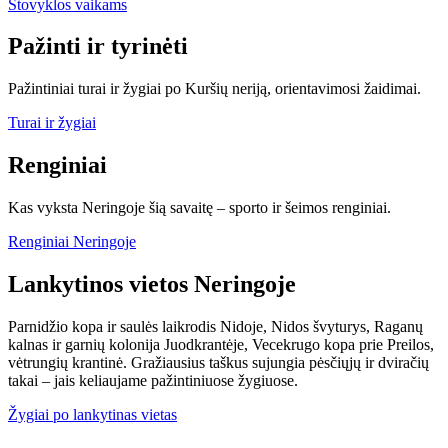
Stovyklos vaikams
Pažinti ir tyrinėti
Pažintiniai turai ir žygiai po Kuršių neriją, orientavimosi žaidimai.
Turai ir žygiai
Renginiai
Kas vyksta Neringoje šią savaitę – sporto ir šeimos renginiai.
Renginiai Neringoje
Lankytinos vietos Neringoje
Parnidžio kopa ir saulės laikrodis Nidoje, Nidos švyturys, Raganų
kalnas ir garnių kolonija Juodkrantėje, Vecekrugo kopa prie Preilos,
vėtrungių krantinė. Gražiausius taškus sujungia pėsčiųjų ir dviračių
takai – jais keliaujame pažintiniuose žygiuose.
Žygiai po lankytinas vietas