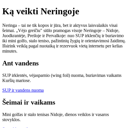
Ką veikti Neringoje
Neringa – tai ne tik kopos ir jūra, bet ir aktyvus laisvalaikis visai
šeimai. „Vėjo greičiu" siūlo pramogas visoje Neringoje – Nidoje,
Juodkrantėje, Preiloje ir Pervalkoje: nuo SUP irklenčių ir buriavimo
iki mini golfo, stalo teniso, pažintinių žygių ir orientavimosi žaidimų.
Išsirink veiklą pagal nuotaiką ir rezervuok vietą internetu per kelias
minutes.
Ant vandens
SUP irklentės, vėjasparnio (wing foil) nuoma, buriavimas vaikams
Kuršių mariose.
SUP ir vandens nuoma
Šeimai ir vaikams
Mini golfas ir stalo tenisas Nidoje, dienos veiklos ir vasaros
stovyklos.