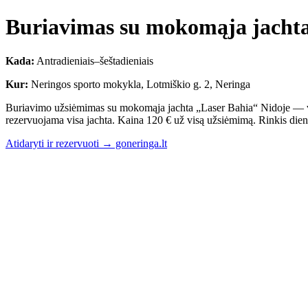
Buriavimas su mokomąja jachta
Kada:
Antradieniais–šeštadieniais
Kur:
Neringos sporto mokykla, Lotmiškio g. 2, Neringa
Buriavimo užsiėmimas su mokomąja jachta „Laser Bahia“ Nidoje — vie
rezervuojama visa jachta. Kaina 120 € už visą užsiėmimą. Rinkis dieną 
Atidaryti ir rezervuoti → goneringa.lt