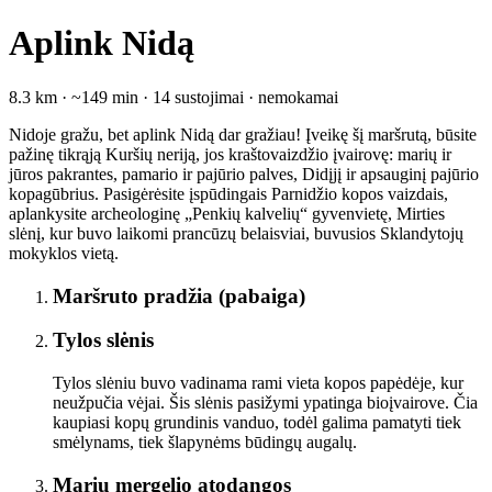
Aplink Nidą
8.3 km · ~149 min · 14 sustojimai · nemokamai
Nidoje gražu, bet aplink Nidą dar gražiau! Įveikę šį maršrutą, būsite
pažinę tikrąją Kuršių neriją, jos kraštovaizdžio įvairovę: marių ir
jūros pakrantes, pamario ir pajūrio palves, Didįjį ir apsauginį pajūrio
kopagūbrius. Pasigėrėsite įspūdingais Parnidžio kopos vaizdais,
aplankysite archeologinę „Penkių kalvelių“ gyvenvietę, Mirties
slėnį, kur buvo laikomi prancūzų belaisviai, buvusios Sklandytojų
mokyklos vietą.
Maršruto pradžia (pabaiga)
Tylos slėnis
Tylos slėniu buvo vadinama rami vieta kopos papėdėje, kur
neužpučia vėjai. Šis slėnis pasižymi ypatinga bioįvairove. Čia
kaupiasi kopų grundinis vanduo, todėl galima pamatyti tiek
smėlynams, tiek šlapynėms būdingų augalų.
Marių mergelio atodangos