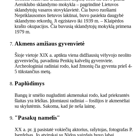
Aeroklubo sklandymo mokykla – pagrindinė Lietuvos
sklandytojų vasaros stovyklavietė. Čia buvo ruošiami
Nepriklausomos lietuvos lakūnai, buvo pasiekta daugybė
sklandymo rekordų. Ji egzistavo iki 1939 m. – Klaipėdos
krašto okupacijos. Čia buvusią sklandytojų mokyklą primena
1979 m.
Akmens amžiaus gyvenvietė
Šioje vietoje XIX a. aptikta viena didžiausių vėlyvojo neolito
gyvenviečių, pavadinta Penkių kalvelių gyvenviete.
Archeologiniai radiniai rodo, kad žmonių čia gyventa prieš 4-
5 tūkstančius metų.
Paplūdimys
Bangų ir smėlio nugludinti akmenukai rodo, kad priekrantės
šlaitas yra lėkštas. Įdomiausi radiniai – fosilijos ir akmenėliai
su skylutėmis. Sakoma, kad jie neša laimę.
"Pasakų namelis"
XX a. pr. jį pasistatė vokiečių aktorius, rašytojas, fotografas P.
Isenfelsas. Jo atvirukai su Nidos vaizdais buvo labai