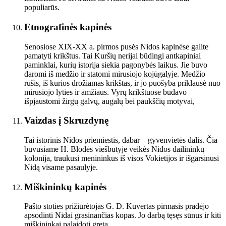
populiarūs.
Etnografinės kapinės
Senosiose XIX-XX a. pirmos pusės Nidos kapinėse galite
pamatyti krikštus. Tai Kuršių nerijai būdingi antkapiniai
paminklai, kurių istorija siekia pagonybės laikus. Jie buvo
daromi iš medžio ir statomi mirusiojo kojūgalyje. Medžio
rūšis, iš kurios drožiamas krikštas, ir jo puošyba priklausė nuo
mirusiojo lyties ir amžiaus. Vyrų krikštuose būdavo
išpjaustomi žirgų galvų, augalų bei paukščių motyvai,
Vaizdas į Skruzdynę
Tai istorinis Nidos priemiestis, dabar – gyvenvietės dalis. Čia
buvusiame H. Blodės viešbutyje veikės Nidos dailininkų
kolonija, traukusi menininkus iš visos Vokietijos ir išgarsinusi
Nidą visame pasaulyje.
Miškininkų kapinės
Pašto stoties prižiūrėtojas G. D. Kuvertas pirmasis pradėjo
apsodinti Nidai grasinančias kopas. Jo darbą tęsęs sūnus ir kiti
miškininkai palaidoti greta.