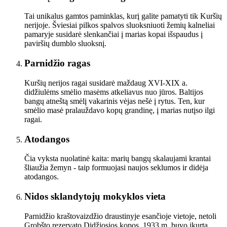
Tai unikalus gamtos paminklas, kurį galite pamatyti tik Kuršių
nerijoje. Šviesiai pilkos spalvos sluoksniuoti žemių kalneliai
pamaryje susidarė slenkančiai į marias kopai išspaudus į
paviršių dumblo sluoksnį.
Parnidžio ragas
Kuršių nerijos ragai susidarė maždaug XVI-XIX a.
didžiulėms smėlio masėms atkeliavus nuo jūros. Baltijos
bangų atneštą smėlį vakarinis vėjas nešė į rytus. Ten, kur
smėlio masė pralauždavo kopų grandinę, į marias nutįso ilgi
ragai.
Atodangos
Čia vyksta nuolatinė kaita: marių bangų skalaujami krantai
šliaužia žemyn - taip formuojasi naujos seklumos ir didėja
atodangos.
Nidos sklandytojų mokyklos vieta
Parnidžio kraštovaizdžio draustinyje esančioje vietoje, netoli
Grobšto rezervato Didžiosios kopos, 1933 m. buvo įkurta