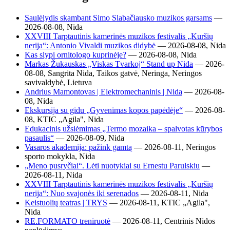
Saulėlydis skambant Simo Slabačiausko muzikos garsams
—
2026-08-08, Nida
XXVIII Tarptautinis kamerinės muzikos festivalis „Kuršių
nerija“: Antonio Vivaldi muzikos didybė
— 2026-08-08, Nida
Kas slypi ornitologo kuprinėje?
— 2026-08-08, Nida
Markas Žukauskas „Viskas Tvarkoj“ Stand up Nida
— 2026-
08-08, Sangrita Nida, Taikos gatvė, Neringa, Neringos
savivaldybė, Lietuva
Andrius Mamontovas | Elektromechaninis | Nida
— 2026-08-
08, Nida
Ekskursija su gidu „Gyvenimas kopos papėdėje“
— 2026-08-
08, KTIC „Agila", Nida
Edukacinis užsiėmimas „Termo mozaika – spalvotas kūrybos
pasaulis“
— 2026-08-09, Nida
Vasaros akademija: pažink gamtą
— 2026-08-11, Neringos
sporto mokykla, Nida
„Meno pusryčiai“. Lėti nuotykiai su Ernestu Parulskiu
—
2026-08-11, Nida
XXVIII Tarptautinis kamerinės muzikos festivalis „Kuršių
nerija“: Nuo svajonės iki serenados
— 2026-08-11, Nida
Keistuolių teatras | TRYS
— 2026-08-11, KTIC „Agila",
Nida
RE.FORMATO treniruotė
— 2026-08-11, Centrinis Nidos