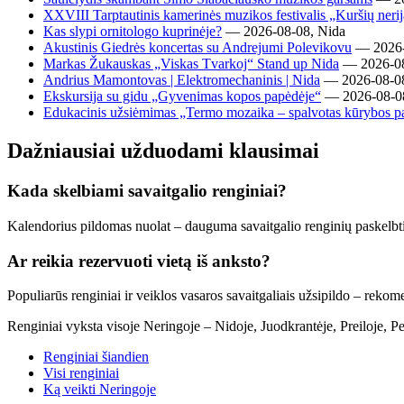
XXVIII Tarptautinis kamerinės muzikos festivalis „Kuršių neri
Kas slypi ornitologo kuprinėje?
— 2026-08-08, Nida
Akustinis Giedrės koncertas su Andrejumi Polevikovu
— 2026-0
Markas Žukauskas „Viskas Tvarkoj“ Stand up Nida
— 2026-08-
Andrius Mamontovas | Elektromechaninis | Nida
— 2026-08-08
Ekskursija su gidu „Gyvenimas kopos papėdėje“
— 2026-08-08
Edukacinis užsiėmimas „Termo mozaika – spalvotas kūrybos pa
Dažniausiai užduodami klausimai
Kada skelbiami savaitgalio renginiai?
Kalendorius pildomas nuolat – dauguma savaitgalio renginių paskelbti 
Ar reikia rezervuoti vietą iš anksto?
Populiarūs renginiai ir veiklos vasaros savaitgaliais užsipildo – rekom
Renginiai vyksta visoje Neringoje – Nidoje, Juodkrantėje, Preiloje, Pe
Renginiai šiandien
Visi renginiai
Ką veikti Neringoje