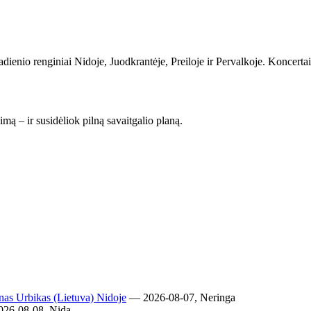
dienio renginiai Nidoje, Juodkrantėje, Preiloje ir Pervalkoje. Koncertai, 
imą – ir susidėliok pilną savaitgalio planą.
onas Urbikas (Lietuva) Nidoje
— 2026-08-07, Neringa
26-08-08, Nida