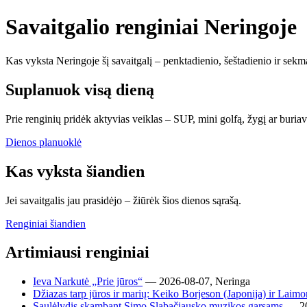
Savaitgalio renginiai Neringoje
Kas vyksta Neringoje šį savaitgalį – penktadienio, šeštadienio ir sekma
Suplanuok visą dieną
Prie renginių pridėk aktyvias veiklas – SUP, mini golfą, žygį ar buriav
Dienos planuoklė
Kas vyksta šiandien
Jei savaitgalis jau prasidėjo – žiūrėk šios dienos sąrašą.
Renginiai šiandien
Artimiausi renginiai
Ieva Narkutė „Prie jūros“
— 2026-08-07, Neringa
Džiazas tarp jūros ir marių: Keiko Borjeson (Japonija) ir Laim
Saulėlydis skambant Simo Slabačiausko muzikos garsams
— 20