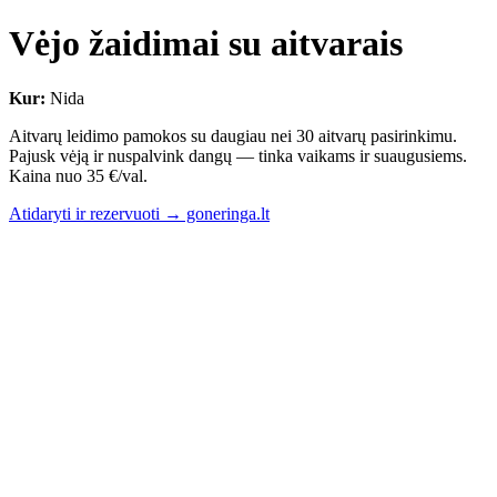
Vėjo žaidimai su aitvarais
Kur:
Nida
Aitvarų leidimo pamokos su daugiau nei 30 aitvarų pasirinkimu.
Pajusk vėją ir nuspalvink dangų — tinka vaikams ir suaugusiems.
Kaina nuo 35 €/val.
Atidaryti ir rezervuoti → goneringa.lt