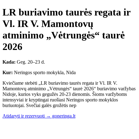
LR buriavimo taurės regata ir
Vl. IR V. Mamontovų
atminimo „Vėtrungės“ taurė
2026
Kada:
Geg. 20–23 d.
Kur:
Neringos sporto mokykla, Nida
Kviečiame stebėti „LR buriavimo taurės regata ir Vl. IR V.
Mamontovų atminimo „Vėtrungės“ taurė 2026“ buriavimo varžybas
Nidoje, kurios vyks gegužės 20-23 dienomis. Šioms varžyboms
intensyviai ir kryptingai ruošiasi Neringos sporto mokyklos
buriuotojai. Svečiai galės grožėtis nep
Atidaryti ir rezervuoti → goneringa.lt