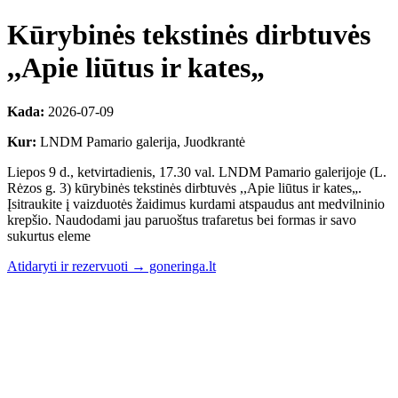
Kūrybinės tekstinės dirbtuvės
,,Apie liūtus ir kates„
Kada:
2026-07-09
Kur:
LNDM Pamario galerija, Juodkrantė
Liepos 9 d., ketvirtadienis, 17.30 val. LNDM Pamario galerijoje (L.
Rėzos g. 3) kūrybinės tekstinės dirbtuvės ,,Apie liūtus ir kates„.
Įsitraukite į vaizduotės žaidimus kurdami atspaudus ant medvilninio
krepšio. Naudodami jau paruoštus trafaretus bei formas ir savo
sukurtus eleme
Atidaryti ir rezervuoti → goneringa.lt