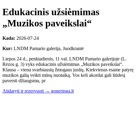
Edukacinis užsiėmimas
„Muzikos paveikslai“
Kada:
2026-07-24
Kur:
LNDM Pamario galerija, Juodkrantė
Liepos 24 d., penktadienis, 11 val. LNDM Pamario galerijoje (L.
Rėzos g. 3) vyks edukacinis užsiėmimas „Muzikos paveikslai“.
Klausa – viena svarbiausių žmogaus juslių. Kiekvienas esame patyrę
muzikos galią veikti mūsų nuotaiką. Vos keli akordai gali liūdesį
paversti džiaugsmu, pr
Atidaryti ir rezervuoti → goneringa.lt