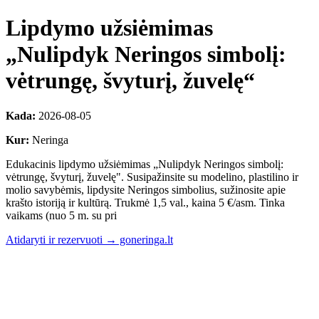
Lipdymo užsiėmimas
„Nulipdyk Neringos simbolį:
vėtrungę, švyturį, žuvelę“
Kada:
2026-08-05
Kur:
Neringa
Edukacinis lipdymo užsiėmimas „Nulipdyk Neringos simbolį:
vėtrungę, švyturį, žuvelę". Susipažinsite su modelino, plastilino ir
molio savybėmis, lipdysite Neringos simbolius, sužinosite apie
krašto istoriją ir kultūrą. Trukmė 1,5 val., kaina 5 €/asm. Tinka
vaikams (nuo 5 m. su pri
Atidaryti ir rezervuoti → goneringa.lt