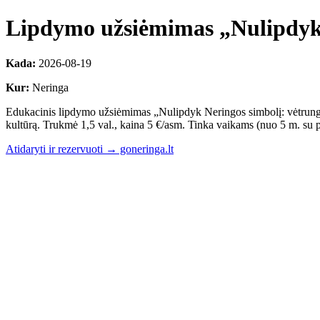
Lipdymo užsiėmimas „Nulipdyk N
Kada:
2026-08-19
Kur:
Neringa
Edukacinis lipdymo užsiėmimas „Nulipdyk Neringos simbolį: vėtrungę, šv
kultūrą. Trukmė 1,5 val., kaina 5 €/asm. Tinka vaikams (nuo 5 m. su p
Atidaryti ir rezervuoti → goneringa.lt