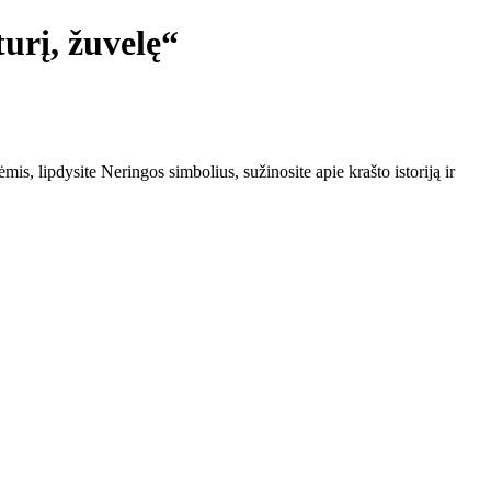
urį, žuvelę“
s, lipdysite Neringos simbolius, sužinosite apie krašto istoriją ir