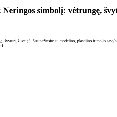
eringos simbolį: vėtrungę, švyt
yturį, žuvelę". Susipažinsite su modelino, plastilino ir molio savybėmi
ri