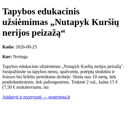
Tapybos edukacinis
užsiėmimas „Nutapyk Kuršių
nerijos peizažą“
Kada:
2026-08-25
Kur:
Neringa
Tapybos edukacinis užsiėmimas „Nutapyk Kuršių nerijos peizažą".
Susipažinsite su tapybos menu, spalvomis, potėpių struktūra ir
šviesos bei šešėlio perteikimu drobėje. Skirta nuo 10 metų, tiek
pradedantiesiems, tiek pažengusiems. Trukmė 2 val., kaina 15 €
(7,50 € moksleiviams, stu
Atidaryti ir rezervuoti → goneringa.lt