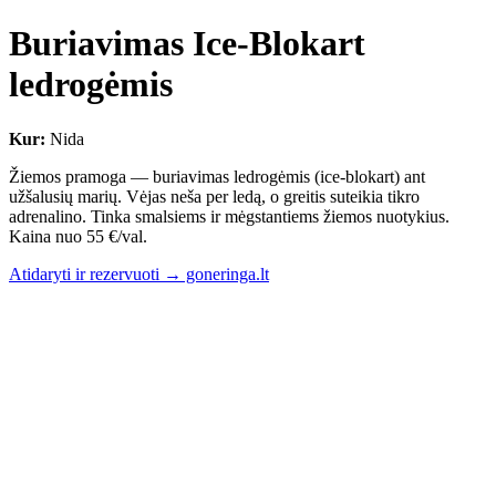
Buriavimas Ice-Blokart
ledrogėmis
Kur:
Nida
Žiemos pramoga — buriavimas ledrogėmis (ice-blokart) ant
užšalusių marių. Vėjas neša per ledą, o greitis suteikia tikro
adrenalino. Tinka smalsiems ir mėgstantiems žiemos nuotykius.
Kaina nuo 55 €/val.
Atidaryti ir rezervuoti → goneringa.lt